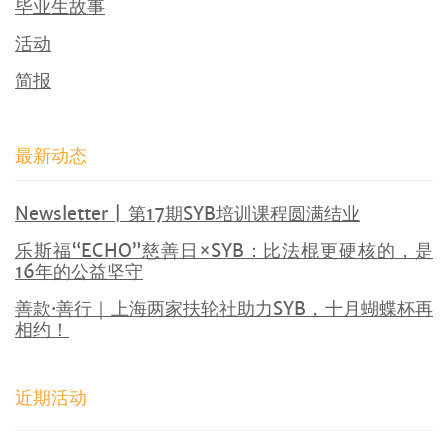
毕业生故事
活动
简报
最新动态
Newsletter | 第17期SYB培训课程圆满结业
乐斯福“ECHO”慈善日×SYB：比法棍更硬核的，是
16年的公益坚守
善款·善行｜上海两家扶轮社助力SYB，十月蝴蝶杯再
相约！
近期活动