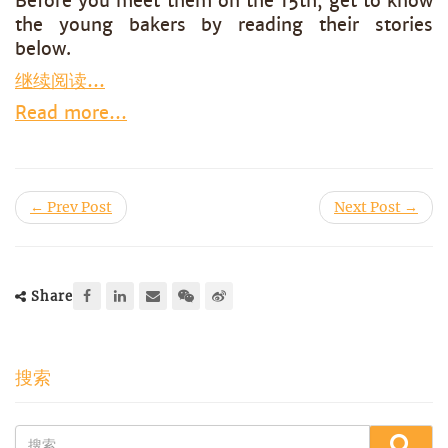
Before you meet them on the 15th, get to know
the young bakers by reading their stories
below.
继续阅读…
Read more…
← Prev Post
Next Post →
Share
搜索