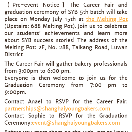
【Pre-event Notice】The Career Fair and
graduation ceremony of SYB 5th batch will take
place on Monday July 15th at
the Melting Pot
(Upstairs: 688 Melting Pot). Join us to celebrate
our students’ achievements and learn more
about SYB success stories! The address of the
Melting Pot: 2F, No. 288, Taikang Road, Luwan
District
The Career Fair will gather bakery professionals
from 3:00pm to 6:00 pm.
Everyone is then welcome to join us for the
Graduation Ceremony from 7:00 pm to
9:00pm.
Contact Anael to RSVP for the Career Fair:
partnerships@shanghaiyoungbakers.com
Contact Sophie to RSVP for the Graduation
Ceremony:
event@shanghaiyoungbakers.com