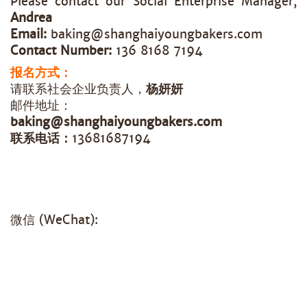
Please contact our Social Enterprise Manager,
Andrea
Email:
baking@shanghaiyoungbakers.com
Contact Number:
136 8168 7194
报名方式：
请联系社会企业负责人，
杨妍妍
邮件地址：
baking@shanghaiyoungbakers.com
联系电话：
13681687194
微信 (WeChat):