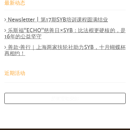
最新动态
Newsletter | 第17期SYB培训课程圆满结业
乐斯福“ECHO”慈善日×SYB：比法棍更硬核的，是
16年的公益坚守
善款·善行｜上海两家扶轮社助力SYB，十月蝴蝶杯
再相约！
近期活动
所有活动安排