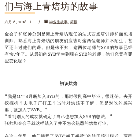
们与海上青焙坊的故事
六月 6, 2018
毕业生故事
,
简报
金会子和张帅分别是海上青焙坊现任的法式西点培训师和面包培
训师。熟悉海上青焙坊的朋友们应该对这两位老师并不陌生，甚
至还上过他们的课。但是殊不知，这两位老师与SYB的故事已经
有快7年了。从最初的SYB学生到现在SYB的老师，他们究竟有哪
些变化呢？
初识烘焙
“我是11年8月底加入SYB的，那时候刚高中毕业，很迷茫。去开
挖掘机？去电子厂打工？当时对烘焙不了解，但是对吃的感兴
趣，就加入了SYB。”
“看到别人的成功就确定了自己也想加入SYB的想法。”
张帅和金会子就这样踏入了并不怎么熟悉的烘焙行业。
在这一年里，他们接受了SYB“半工半读”的法国培训模式，两星