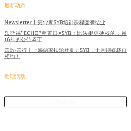
最新动态
Newsletter | 第17期SYB培训课程圆满结业
乐斯福“ECHO”慈善日×SYB：比法棍更硬核的，是
16年的公益坚守
善款·善行｜上海两家扶轮社助力SYB，十月蝴蝶杯再
相约！
近期活动
所有活动安排