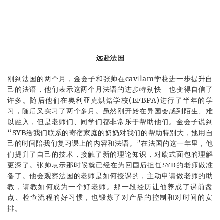
远赴法国
刚到法国的两个月，金会子和张帅在cavilam学校进一步提升自
己的法语，他们表示这两个月法语的进步特别快，也变得自信了
许多。随后他们在奥利亚克烘焙学校(EFBPA)进行了半年的学
习，随后又实习了两个多月。虽然刚开始在异国会感到陌生、难
以融入，但是老师们、同学们都非常乐于帮助他们。金会子说到
“SYB给我们联系的寄宿家庭的奶奶对我们的帮助特别大，她用自
己的时间陪我们复习课上的内容和法语。”在法国的这一年里，他
们提升了自己的技术，接触了新的理论知识，对欧式面包的理解
更深了。张帅表示那时候就已经在为回国后担任SYB的老师做准
备了。他会观察法国的老师是如何授课的，主动申请做老师的助
教，请教如何成为一个好老师。那一段经历让他养成了课前盘
点、检查流程的好习惯，也锻炼了对产品的控制和对时间的安
排。